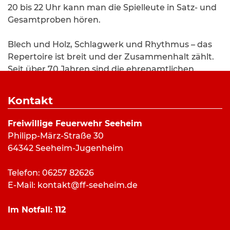
20 bis 22 Uhr kann man die Spielleute in Satz- und
Gesamtproben hören.
Blech und Holz, Schlagwerk und Rhythmus – das
Repertoire ist breit und der Zusammenhalt zählt.
Seit über 70 Jahren sind die ehrenamtlichen
Musiker das kulturelle Aushängeschild der
freiwilligen Brandschützer und in der Region
Kontakt
unterwegs, um ihren Zuschauern das wohlige
Gefühl zu bereiten, das nur die Musik vermitteln
Freiwillige Feuerwehr Seeheim
kann.
Philipp-März-Straße 30
64342 Seeheim-Jugenheim
Neue Mitstreiter sind jederzeit willkommen – ob
mit oder ohne Vorkenntnisse, ob jung oder alt, die
Telefon: 06257 82626
bunte Gruppe freut sich stets über Zuwachs. Eine
E-Mail:
kontakt@ff-seeheim.de
engagierte Ausbildung gibt es hausintern,
Instrumente stellt der Verein Freiwillige Feuerwehr
Im Notfall:
112
Seeheim, sofern man kein eigenes besitzt.