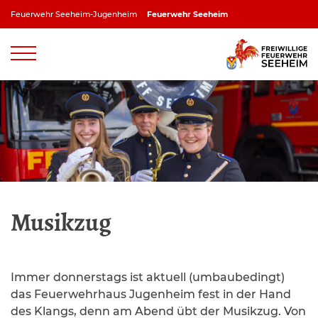
Zum
Feuerwehr Seeheim-Jugenheim
Feuerwehr Seeheim
Inhalt
springen
Feuerwehr Jugenheim
Feuerwehr Ober-Beerbach
Feuerwehr Balkhausen
Feuerwehr Stettbach
Musikzug
Immer donnerstags ist aktuell (umbaubedingt)
das Feuerwehrhaus Jugenheim fest in der Hand
des Klangs, denn am Abend übt der Musikzug. Von