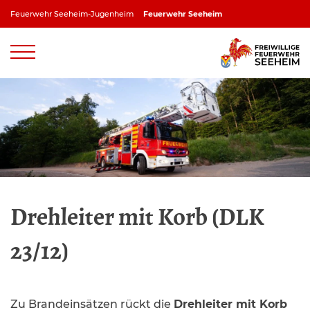
Zum
Feuerwehr Seeheim-Jugenheim
Feuerwehr Seeheim
Inhalt
springen
Feuerwehr Jugenheim
Feuerwehr Ober-Beerbach
Feuerwehr Balkhausen
Feuerwehr Stettbach
Drehleiter mit Korb (DLK
23/12)
Zu Brandeinsätzen rückt die
Drehleiter mit Korb