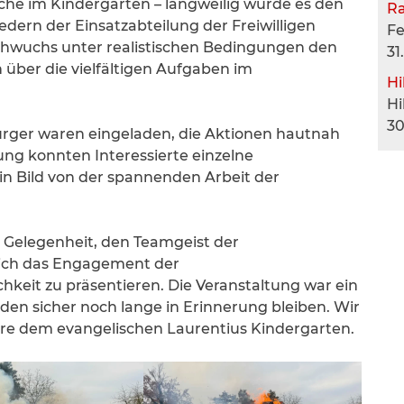
che im Kindergarten – langweilig wurde es den
R
edern der Einsatzabteilung der Freiwilligen
F
chwuchs unter realistischen Bedingungen den
31
n über die vielfältigen Aufgaben im
Hi
Hi
30
rger waren eingeladen, die Aktionen hautnah
ng konnten Interessierte einzelne
n Bild von der spannenden Arbeit der
 Gelegenheit, den Teamgeist der
eich das Engagement der
keit zu präsentieren. Die Veranstaltung war ein
nden sicher noch lange in Erinnerung bleiben. Wir
re dem evangelischen Laurentius Kindergarten.