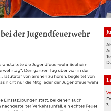
J
 bei der Jugendfeuerwehr
Ak
A
T
Do
eranstaltete die Jugendfeuerwehr Seeheim
rwehrtag“. Den ganzen Tag über war in der
„Tatütata“ von Sirenen zu hören, begleitet von
L
das nicht nur die Mitglieder der Jugendfeuerwehr
Ve
F
e Einsatzübungen statt, bei denen auch
3.
 nachgestellter Verkehrsunfall, ein echtes Feuer