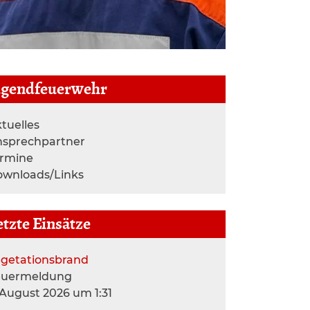
ugendfeuerwehr
tuelles
nsprechpartner
ermine
wnloads/Links
etzte Einsätze
getationsbrand
euermeldung
 August 2026 um 1:31