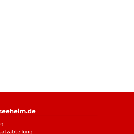
-seeheim.de
rt
satzabteilung