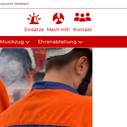
uerwehr Stettbach
Einsätze
Mach mit!
Kontakt
Musikzug
Ehrenabteilung