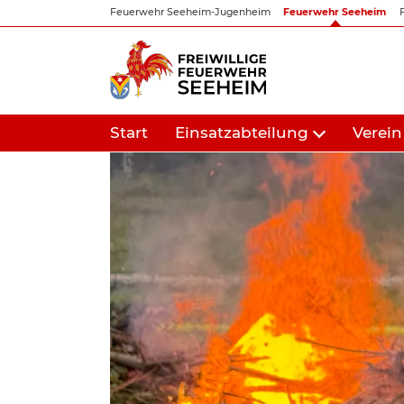
Zum
Feuerwehr Seeheim-Jugenheim
Feuerwehr Seeheim
Inhalt
springen
Start
Einsatzabteilung
Verein