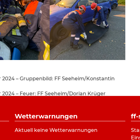
2024 – Gruppenbild: FF Seeheim/Konstantin
2024 – Feuer: FF Seeheim/Dorian Krüger
2024 – Brennendes Haus: FF Seeheim/Dorian
Wetterwarnungen
ff
2024 – Löschen: FF Seeheim/Dorian Krüger
2024 – Befehle geben: FF Seeheim/Dorian
Aktuell keine Wetterwarnungen
Sta
Ein
2024 – Vorbereitung zum Löschen: FF