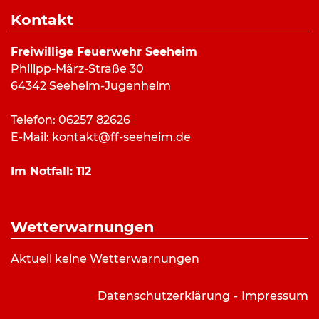
17:00 Uhr bis 18:30 Uhr
Kontakt
Veranstaltungsort
Freiwillige Feuerwehr Seeheim
Philipp-März-Straße 30
Stützpunkt Feuerwehr Seeheim
64342 Seeheim-Jugenheim
Philipp-März Straße 30
Seeheim-Jugenheim
Telefon: 06257 82626
E-Mail:
kontakt@ff-seeheim.de
Abteilungen
Im Notfall:
112
Kinderfeuerwehr
Wetterwarnungen
Bilderverzeichnis:
Aktuell keine Wetterwarnungen
Kinderfeuerwehr Titelbild: FF Seeheim/Peter
Fieber
Datenschutzerklärung
Impressum