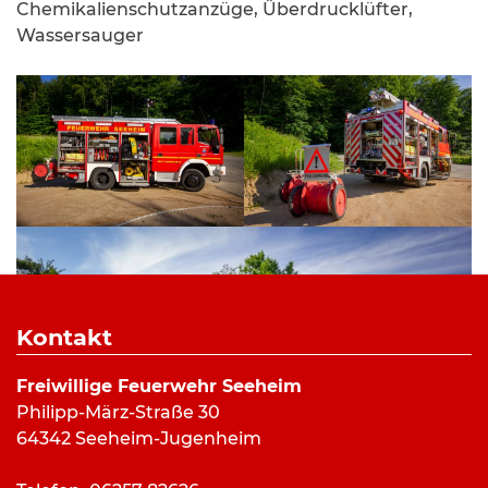
Chemikalienschutzanzüge, Überdrucklüfter,
Wassersauger
Kontakt
Freiwillige Feuerwehr Seeheim
Philipp-März-Straße 30
64342 Seeheim-Jugenheim