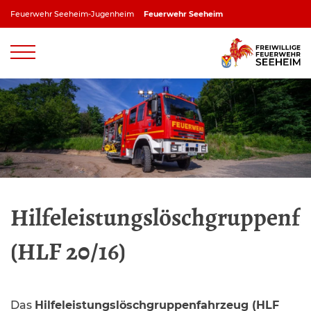
Zum
Feuerwehr Seeheim-Jugenheim
Feuerwehr Seeheim
Inhalt
springen
Feuerwehr Jugenheim
Feuerwehr Ober-Beerbach
Feuerwehr Balkhausen
Feuerwehr Stettbach
Hilfeleistungslöschgruppenf
(HLF 20/16)
Das
Hilfeleistungslöschgruppenfahrzeug (HLF