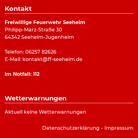
17:00 Uhr bis 18:30 Uhr
Kontakt
Veranstaltungsort
Freiwillige Feuerwehr Seeheim
Philipp-März-Straße 30
Stützpunkt Feuerwehr Seeheim
64342 Seeheim-Jugenheim
Philipp-März Straße 30
Seeheim-Jugenheim
Telefon: 06257 82626
E-Mail:
kontakt@ff-seeheim.de
Abteilungen
Im Notfall:
112
Kinderfeuerwehr
Wetterwarnungen
Bilderverzeichnis:
Aktuell keine Wetterwarnungen
Kinderfeuerwehr Titelbild: FF Seeheim/Peter
Fieber
Datenschutzerklärung
Impressum