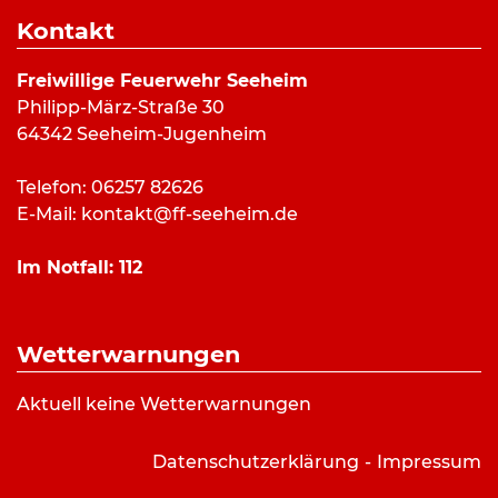
17:00 Uhr bis 18:30 Uhr
Kontakt
Veranstaltungsort
Freiwillige Feuerwehr Seeheim
Philipp-März-Straße 30
Stützpunkt Feuerwehr Seeheim
64342 Seeheim-Jugenheim
Philipp-März Straße 30
Seeheim-Jugenheim
Telefon: 06257 82626
E-Mail:
kontakt@ff-seeheim.de
Abteilungen
Im Notfall:
112
Kinderfeuerwehr
Wetterwarnungen
Bilderverzeichnis:
Aktuell keine Wetterwarnungen
Kinderfeuerwehr Titelbild: FF Seeheim/Peter
Fieber
Datenschutzerklärung
Impressum