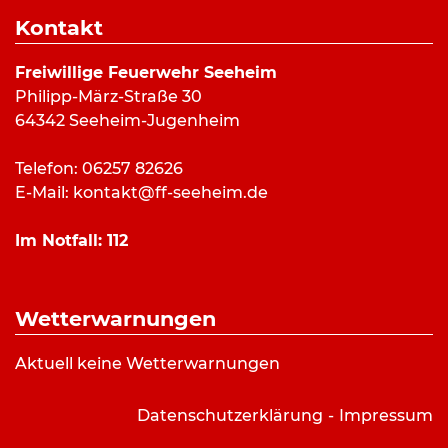
19:00 Uhr bis 21:00 Uhr
Kontakt
Veranstaltungsort
Freiwillige Feuerwehr Seeheim
Philipp-März-Straße 30
Feuerwehrstützpunkt Seeheim
64342 Seeheim-Jugenheim
Philipp-März-Straße 30
Seeheim-Jugenheim
Telefon: 06257 82626
E-Mail:
kontakt@ff-seeheim.de
Abteilungen
Im Notfall:
112
Einsatzabteilung
Wetterwarnungen
Bilderverzeichnis:
Aktuell keine Wetterwarnungen
Stützpunkt aus der Luft: FF
Seeheim/Konstantin Schick
Datenschutzerklärung
Impressum