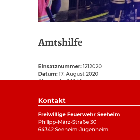
Amtshilfe
Einsatznummer:
1212020
Datum:
17. August 2020
Alarmzeit:
6:10 Uhr
Dauer:
30 Minuten
Alarmierungsart:
Kontakt
Art:
Hilfeleistung
Einsatzort:
Seeheim
Freiwillige Feuerwehr Seeheim
Mannschaftsstärke:
2
Philipp-März-Straße 30
Fahrzeuge:
PKW
64342 Seeheim-Jugenheim
Weitere Kräfte: