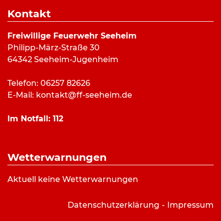
Dauer:
1 Stunde 49 Minuten
Kontakt
Alarmierungsart:
Art:
Ölspur
Freiwillige Feuerwehr Seeheim
Einsatzort:
Ernsthöfer Str., Seeheim
Philipp-März-Straße 30
Mannschaftsstärke:
64342 Seeheim-Jugenheim
Fahrzeuge:
GW-Logistik
Weitere Kräfte:
Telefon: 06257 82626
E-Mail:
kontakt@ff-seeheim.de
Einsatzbericht:
Im Notfall:
112
Kein Einsatzbericht vorhanden.
Wetterwarnungen
Aktuell keine Wetterwarnungen
Datenschutzerklärung
Impressum