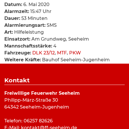
Datum:
6. Mai 2020
Alarmzeit:
15:47 Uhr
Dauer:
53 Minuten
Alarmierungsart:
SMS
Art:
Hilfeleistung
Einsatzort:
Am Grundweg, Seeheim
Mannschaftsstärke:
4
Fahrzeuge:
DLK 23/12
,
MTF
,
PKW
Weitere Kräfte:
Bauhof Seeheim-Jugenheim
Kontakt
Einsatzbericht:
Freiwillige Feuerwehr Seeheim
Aufgrund eines Wasserrohrbruches musste an der
Philipp-März-Straße 30
Örtlichkeit Am Grundweg ein
64342 Seeheim-Jugenheim
Verbindungsdrahtseil zwischen zwei
Fahnenmasten demontiert werde, da einer diese
Telefon: 06257 82626
zur Beseitigung des Rohrbruches entfernt werden
E-Mail:
kontakt@ff-seeheim.de