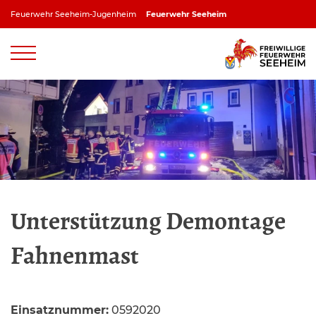
Zum
Feuerwehr Seeheim-Jugenheim
Feuerwehr Seeheim
Inhalt
springen
Feuerwehr Jugenheim
Feuerwehr Ober-Beerbach
Feuerwehr Balkhausen
Feuerwehr Stettbach
Unterstützung Demontage
Fahnenmast
Einsatznummer:
0592020