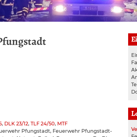
E
Pfungstadt
Ei
F
Ak
A
T
Do
L
6
,
DLK 23/12
,
TLF 24/50
,
MTF
Ve
uerwehr Pfungstadt, Feuerwehr Pfungstadt-
F