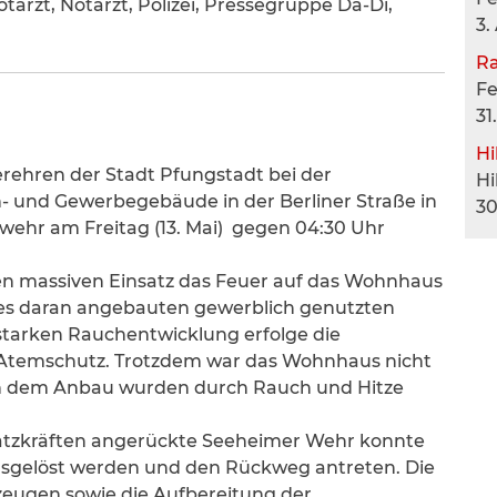
tarzt, Notarzt, Polizei, Pressegruppe Da-Di,
3.
R
F
31
Hi
erehren der Stadt Pfungstadt bei der
Hi
 und Gewerbegebäude in der Berliner Straße in
30
ehr am Freitag (13. Mai) gegen 04:30 Uhr
en massiven Einsatz das Feuer auf das Wohnhaus
 des daran angebauten gewerblich genutzten
tarken Rauchentwicklung erfolge die
Atemschutz. Trotzdem war das Wohnhaus nicht
in dem Anbau wurden durch Rauch und Hitze
satzkräften angerückte Seeheimer Wehr konnte
usgelöst werden und den Rückweg antreten. Die
eugen sowie die Aufbereitung der