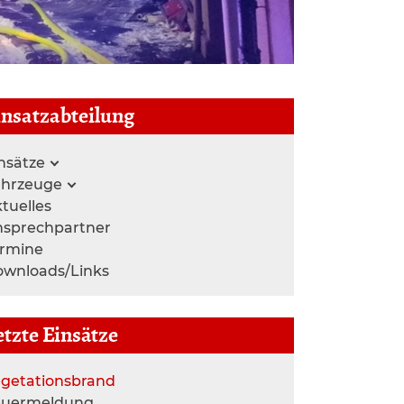
insatzabteilung
nsätze
ahrzeuge
tuelles
nsprechpartner
ermine
wnloads/Links
etzte Einsätze
getationsbrand
euermeldung