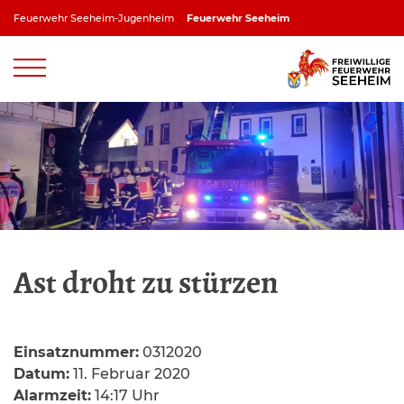
Zum
Feuerwehr Seeheim-Jugenheim
Feuerwehr Seeheim
Inhalt
springen
Feuerwehr Jugenheim
Feuerwehr Ober-Beerbach
Feuerwehr Balkhausen
Feuerwehr Stettbach
Ast droht zu stürzen
Einsatznummer:
0312020
Datum:
11. Februar 2020
Alarmzeit:
14:17 Uhr