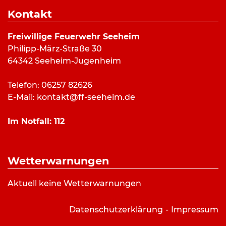
Dauer:
50 Minuten
Kontakt
Alarmierungsart:
Art:
Hilfeleistung
Freiwillige Feuerwehr Seeheim
Einsatzort:
L3100; Seeheim
Philipp-März-Straße 30
Mannschaftsstärke:
1
64342 Seeheim-Jugenheim
Fahrzeuge:
DLK 23/12
Weitere Kräfte:
Telefon: 06257 82626
E-Mail:
kontakt@ff-seeheim.de
Einsatzbericht:
Im Notfall:
112
Kein Einsatzbericht vorhanden.
Wetterwarnungen
Aktuell keine Wetterwarnungen
Datenschutzerklärung
Impressum