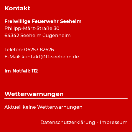
Dauer:
37 Minuten
Kontakt
Alarmierungsart:
Art:
Feuermeldung
Freiwillige Feuerwehr Seeheim
Einsatzort:
Friedrich-Ebert-Straße, Seeheim
Philipp-März-Straße 30
Mannschaftsstärke:
33
64342 Seeheim-Jugenheim
Fahrzeuge:
ELW (a.D.)
,
HLF 20/16
,
LF 10/6
,
DLK
23/12
,
TLF 24/50
Telefon: 06257 82626
Weitere Kräfte:
Gemeindebrandinspektor
E-Mail:
kontakt@ff-seeheim.de
Im Notfall:
112
Einsatzbericht:
Passanten meldeten starken Brandgeruch im
Wetterwarnungen
Bereich eines Wohnhauses. Beim überprüfen des
Objektes konnte kein Feuer festgestellt werden.
Aktuell keine Wetterwarnungen
Der Geruch war niedergedrückter Kaminrauch.
Datenschutzerklärung
Impressum