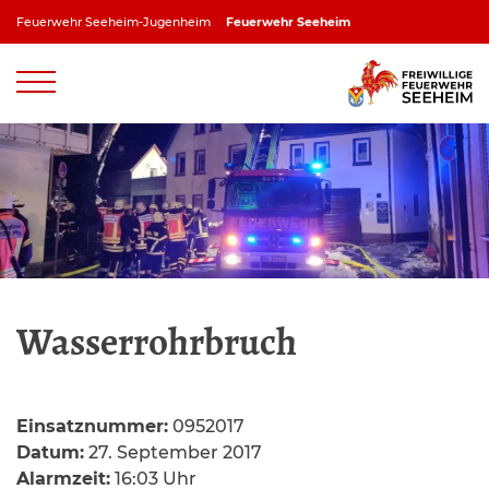
Zum
Feuerwehr Seeheim-Jugenheim
Feuerwehr Seeheim
Inhalt
springen
Feuerwehr Jugenheim
Feuerwehr Ober-Beerbach
Feuerwehr Balkhausen
Feuerwehr Stettbach
Wasserrohrbruch
Einsatznummer:
0952017
Datum:
27. September 2017
Alarmzeit:
16:03 Uhr