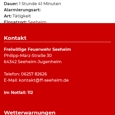
Dauer:
1 Stunde 41 Minuten
Alarmierungsart:
Art:
Tätigkeit
Einsatzort:
Seeheim
Mannschaftsstärke:
25
Fahrzeuge:
ELW (a.D.)
,
HLF 20/16
,
LF 10/6
,
GW-
Kontakt
Logistik
Weitere Kräfte:
Freiwillige Feuerwehr Seeheim
Philipp-März-Straße 30
64342 Seeheim-Jugenheim
Einsatzbericht:
Telefon: 06257 82626
Zu einem Wasserrohrbruch, wurde die Seeheimer
E-Mail:
kontakt@ff-seeheim.de
Wehr gegen 16 Uhr, in die Straße ,,hinter den
Zäunen“ alarmiert. An der Einsatzstelle stellte sich
Im Notfall:
112
raus, dass die Straße auf einer Fläche von ca. 3
Quadratmetern abgesackt war und mehrere
Keller überflutet wurden. Zudem kam es noch zu
Wetterwarnungen