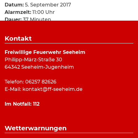
Datum:
5. September 2017
Alarmzeit:
11:00 Uhr
Dauer:
37 Minuten
Alarmierungsart:
Art:
Feuermeldung
Kontakt
Einsatzort:
Jugenheim
Mannschaftsstärke:
26
Freiwillige Feuerwehr Seeheim
Fahrzeuge:
ELW (a.D.)
,
HLF 20/16
,
LF 10/6
,
DLK
Philipp-März-Straße 30
23/12
64342 Seeheim-Jugenheim
Weitere Kräfte:
Feuerwehr Jugenheim,
Rettungsdienst
Telefon: 06257 82626
E-Mail:
kontakt@ff-seeheim.de
Einsatzbericht:
Im Notfall:
112
Die Feuerwehren Seeheim und Jugenheim
wurden ins Balkhäusertal, zu einem ausgelösten
Wetterwarnungen
Heimrauchmelder alarmiert. Nach dem man ein