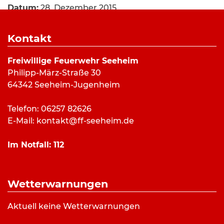
Datum:
28. Dezember 2015
Alarmzeit:
12:34 Uhr
Dauer:
50 Minuten
Kontakt
Alarmierungsart:
Art:
BMA-Alarm
Freiwillige Feuerwehr Seeheim
Einsatzort:
Lufthansa T&C Center, Seeheim
Philipp-März-Straße 30
Mannschaftsstärke:
23
64342 Seeheim-Jugenheim
Fahrzeuge:
ELW (a.D.)
,
HLF 20/16
,
LF 10/6
,
DLK
23/12
Telefon: 06257 82626
Weitere Kräfte:
Feuerwehr Jugenheim,
E-Mail:
kontakt@ff-seeheim.de
Gemeindebrandinspektor, Rettungsdienst
Im Notfall:
112
Einsatzbericht:
Wetterwarnungen
Ausgelöste Brandmeldeanlage durch
Kondenswasser im Schwimmbadbereich. Die
Aktuell keine Wetterwarnungen
Feuerwehr kontrollierte das Objekt und belüftete