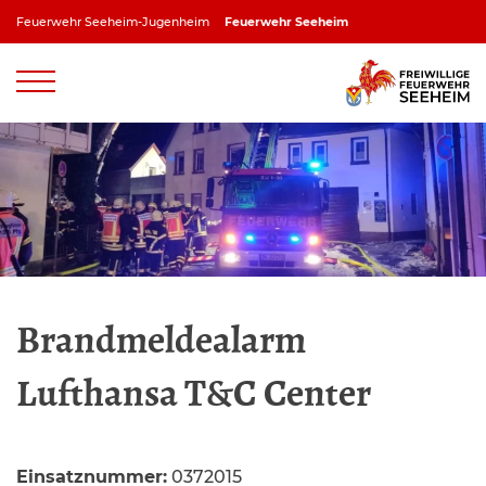
Zum
Feuerwehr Seeheim-Jugenheim
Feuerwehr Seeheim
Inhalt
springen
Feuerwehr Jugenheim
Feuerwehr Ober-Beerbach
Feuerwehr Balkhausen
Feuerwehr Stettbach
Brandmeldealarm
Lufthansa T&C Center
Einsatznummer:
0372015