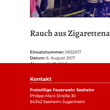
Rauch aus Zigaretten
Einsatznummer:
0652017
Datum:
6. August 2017
Alarmzeit:
18:49 Uhr
Dauer:
23 Minuten
Alarmierungsart:
Kontakt
Art:
Feuermeldung
Einsatzort:
Seeheim
Freiwillige Feuerwehr Seeheim
Mannschaftsstärke:
15
Philipp-März-Straße 30
Fahrzeuge:
ELW (a.D.)
,
HLF 20/16
64342 Seeheim-Jugenheim
Weitere Kräfte: