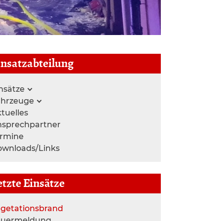
insatzabteilung
nsätze
ahrzeuge
tuelles
nsprechpartner
ermine
wnloads/Links
etzte Einsätze
getationsbrand
euermeldung