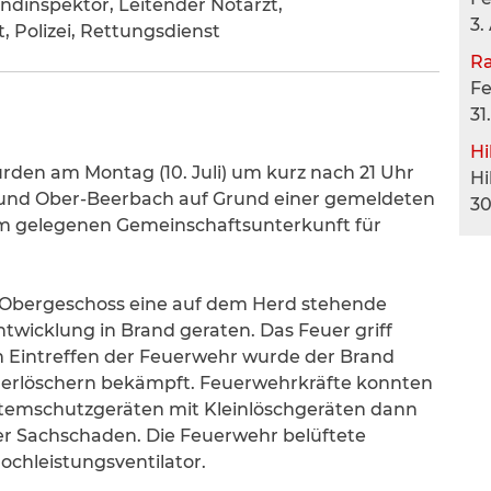
ndinspektor, Leitender Notarzt,
3.
, Polizei, Rettungsdienst
R
F
31
Hi
urden am Montag (10. Juli) um kurz nach 21 Uhr
Hi
und Ober-Beerbach auf Grund einer gemeldeten
30
im gelegenen Gemeinschaftsunterkunft für
 Obergeschoss eine auf dem Herd stehende
wicklung in Brand geraten. Das Feuer griff
m Eintreffen der Feuerwehr wurde der Brand
uerlöschern bekämpft. Feuerwehrkräfte konnten
temschutzgeräten mit Kleinlöschgeräten dann
ger Sachschaden. Die Feuerwehr belüftete
chleistungsventilator.