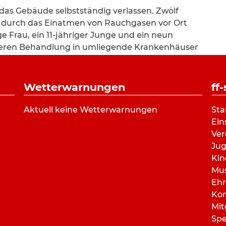
das Gebäude selbstständig verlassen. Zwölf
urch das Einatmen von Rauchgasen vor Ort
ge Frau, ein 11-jähriger Junge und ein neun
iteren Behandlung in umliegende Krankenhäuser
iten konnten alle Bewohner wieder in Ihre
Wetterwarnungen
ff
meindebrandinspektor Stefan Katzer die
nd Ober-Beerbach mit über 70 Einsatzkräften,
Aktuell keine Wetterwarnungen
Sta
egulären Rettungsdienst auch der Sanitätszug
Ein
im der Johanniter-Unfallhilfe, die
Ver
hen Roten Kreuzes, der Organisatorische Leiter
Ju
rztin mit Unterstützung von drei Notärzten und
Kin
eistation Pfungstadt. Die ebenfalls alarmierte
Mu
ehr einzugreifen.
Ehr
Kon
nd der Seeheim-Jugenheimer Bürgermeister Olaf
Mit
ie Einsatzmaßnahmen.
Sp