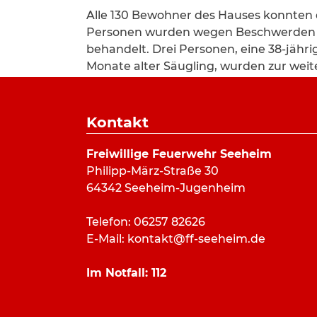
Alle 130 Bewohner des Hauses konnten 
Personen wurden wegen Beschwerden d
behandelt. Drei Personen, eine 38-jähri
Monate alter Säugling, wurden zur we
gebracht. Nach Abschluss der Löscharbe
Unterkunft zurückkehren.
Kontakt
Im Einsatz waren unter Leitung von Ge
Feuerwehren aus Jugenheim, Seeheim u
Freiwillige Feuerwehr Seeheim
von den Rettungsdiensten neben dem r
Philipp-März-Straße 30
aus Griesheim, der Ortsverband Jugenhe
64342 Seeheim-Jugenheim
Ortsvereinigung Pfungstadt des Deutsc
Rettungsdienst sowie die leitende Notä
Telefon: 06257 82626
18 Einsatzkräften sowie Kräfte der Poliz
E-Mail:
kontakt@ff-seeheim.de
Feuerwehr Pfungstadt brauchte nicht m
Im Notfall:
112
Kreisbrandinspektor Ralph Stühling u
Kühn informierten sich vor Ort über d