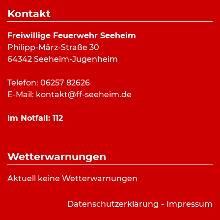
Dauer:
1 Stunde 1 Minute
Kontakt
Alarmierungsart:
Art:
Feuermeldung
Freiwillige Feuerwehr Seeheim
Einsatzort:
Seeheim
Philipp-März-Straße 30
Mannschaftsstärke:
20
64342 Seeheim-Jugenheim
Fahrzeuge:
ELW (a.D.)
,
LF 10/6
,
DLK 23/12
Weitere Kräfte:
Telefon: 06257 82626
E-Mail:
kontakt@ff-seeheim.de
Einsatzbericht:
Im Notfall:
112
Aus dem Kamin einer Pelletheizung stieg Rauch
auf. Die Feuerwehr konnte dies auf einen Defekt
Wetterwarnungen
an der Heizung zurückführen. Die Pelletheizung
wurde anschließend ausgeräumt und das
Aktuell keine Wetterwarnungen
Gebäude belüftet.
Datenschutzerklärung
Impressum