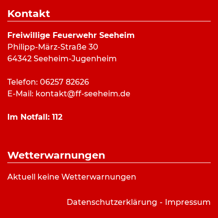
Dauer:
1 Stunde 17 Minuten
Kontakt
Alarmierungsart:
Art:
Hilfeleistung
Freiwillige Feuerwehr Seeheim
Einsatzort:
Feuerwehrgerätehaus Seeheim
Philipp-März-Straße 30
Mannschaftsstärke:
64342 Seeheim-Jugenheim
Fahrzeuge:
ELW (a.D.)
Weitere Kräfte:
Telefon: 06257 82626
E-Mail:
kontakt@ff-seeheim.de
Einsatzbericht:
Im Notfall:
112
Hubschrauber befand sich im Anflug auf den
Stützpunkt. Die Feuerwehr sicherte den
Wetterwarnungen
Landeplatze ab.
Aktuell keine Wetterwarnungen
Datenschutzerklärung
Impressum