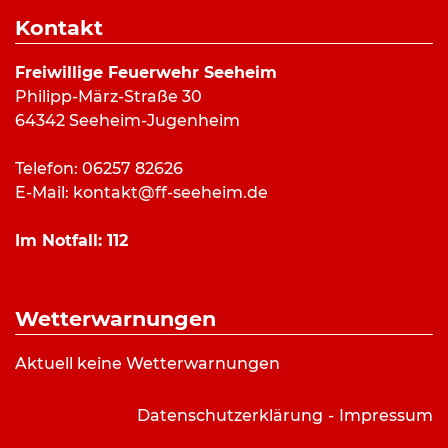
Dauer:
42 Minuten
Kontakt
Alarmierungsart:
Art:
Hilfeleistung
Freiwillige Feuerwehr Seeheim
Einsatzort:
Steingasse, Bickenbach
Philipp-März-Straße 30
Mannschaftsstärke:
6
64342 Seeheim-Jugenheim
Fahrzeuge:
DLK 23/12
,
PKW
Weitere Kräfte:
Feuerwehr Bickenbach,
Telefon: 06257 82626
Gemeindebrandinspektor, Rettungsdienst
E-Mail:
kontakt@ff-seeheim.de
Im Notfall:
112
Einsatzbericht:
Die Feuerwehr Seeheim wurde mit ihrer Drehleiter
Wetterwarnungen
zur Rettung einer Person vom Rettungsdienst
alarmiert.
Aktuell keine Wetterwarnungen
Datenschutzerklärung
Impressum