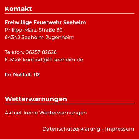
Dauer:
7 Minuten
Kontakt
Alarmierungsart:
Art:
Türöffnung
Freiwillige Feuerwehr Seeheim
Einsatzort:
Seeheim, Berliner Straße
Philipp-März-Straße 30
Mannschaftsstärke:
20
64342 Seeheim-Jugenheim
Fahrzeuge:
ELW (a.D.)
,
LF 10/6
,
DLK 23/12
Weitere Kräfte:
Gemeindebrandinspektor, Notarzt,
Telefon: 06257 82626
Polizei, Rettungsdienst
E-Mail:
kontakt@ff-seeheim.de
Im Notfall:
112
Einsatzbericht:
Die Feuerwehr wurde zu einer dringenden
Wetterwarnungen
Türöffnung mit mutmaßlichem medizinischem
Notfall gerufen. Noch vor der Ankunft der
Aktuell keine Wetterwarnungen
Feuerwehr konnte die Tür anderweitig geöffnet
werden.
Datenschutzerklärung
Impressum