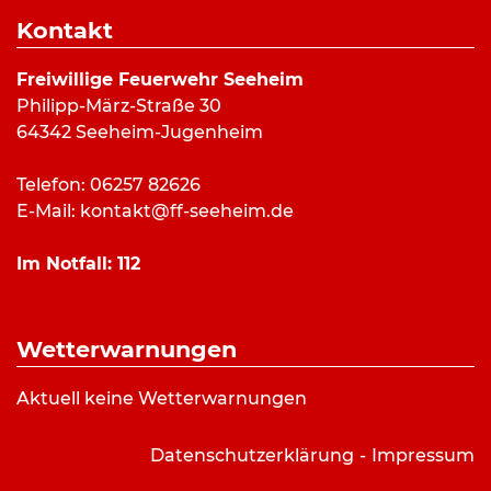
Dauer:
31 Minuten
Kontakt
Alarmierungsart:
Art:
Feuermeldung
Freiwillige Feuerwehr Seeheim
Einsatzort:
Malchen
Philipp-März-Straße 30
Mannschaftsstärke:
27
64342 Seeheim-Jugenheim
Fahrzeuge:
ELW (a.D.)
,
HLF 20/16
,
LF 10/6
,
TLF
24/50
Telefon: 06257 82626
Weitere Kräfte:
Gemeindebrandinspektor
E-Mail:
kontakt@ff-seeheim.de
Im Notfall:
112
Einsatzbericht:
Die Feuerwehr Seeheim wurde durch Anwohner
Wetterwarnungen
nach Malchen zu einem unklaren Feuerschein
alamiert. Nach der Erkundung vor Ort durch
Aktuell keine Wetterwarnungen
mehrere Besatzungen und Fahrezeuge konnte
nichts verdächtiges festgestellt werden.
Datenschutzerklärung
Impressum