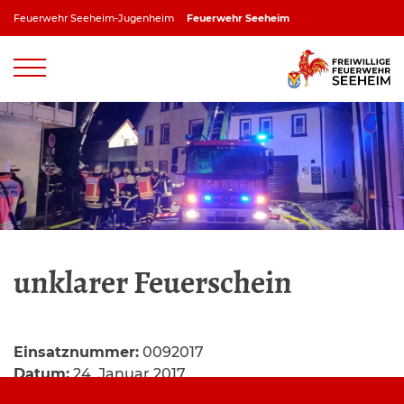
Zum
Feuerwehr Seeheim-Jugenheim
Feuerwehr Seeheim
Inhalt
springen
Feuerwehr Jugenheim
Feuerwehr Ober-Beerbach
Feuerwehr Balkhausen
Feuerwehr Stettbach
unklarer Feuerschein
Einsatznummer:
0092017
Datum:
24. Januar 2017
Alarmzeit:
17:42 Uhr