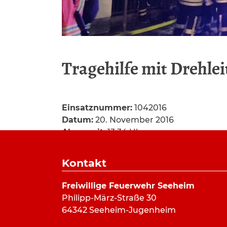
Tragehilfe mit Drehlei
Einsatznummer:
1042016
Datum:
20. November 2016
Alarmzeit:
13:34 Uhr
Dauer:
46 Minuten
Alarmierungsart:
Kontakt
Art:
Hilfeleistung
Einsatzort:
Hartenauerstraße, Bickenb
Freiwillige Feuerwehr Seeheim
Mannschaftsstärke:
5
Philipp-März-Straße 30
Fahrzeuge:
ELW (a.D.)
,
DLK 23/12
64342 Seeheim-Jugenheim
Weitere Kräfte:
Feuerwehr Bickenbach,