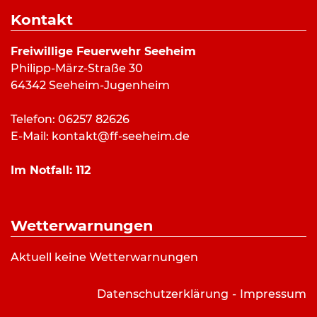
Dauer:
20 Minuten
Kontakt
Alarmierungsart:
Art:
Hilfeleistung
Freiwillige Feuerwehr Seeheim
Einsatzort:
Tannenbergstrasse, Seeheim
Philipp-März-Straße 30
Mannschaftsstärke:
8
64342 Seeheim-Jugenheim
Fahrzeuge:
LF 10/6
Weitere Kräfte:
Gemeindebrandinspektor,
Telefon: 06257 82626
Rettungsdienst
E-Mail:
kontakt@ff-seeheim.de
Im Notfall:
112
Einsatzbericht:
Unterstützung des Rettungsdienstes
Wetterwarnungen
einen Patient mit der Schleifkorbtrage aus dem
1.OG durch das Treppenhaus zum Rettungswagen
Aktuell keine Wetterwarnungen
zu bringen.
Datenschutzerklärung
Impressum