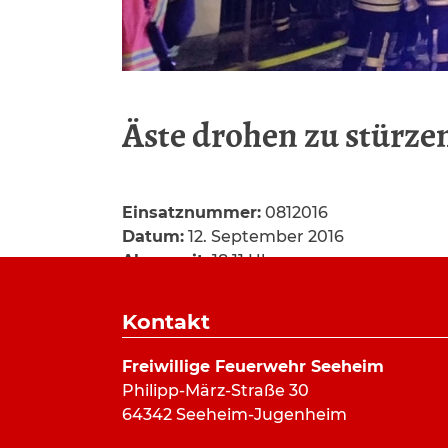
Äste drohen zu stürze
Einsatznummer:
0812016
Datum:
12. September 2016
Alarmzeit:
18:11 Uhr
Dauer:
1 Stunde 15 Minuten
Alarmierungsart:
Kontakt
Art:
Hilfeleistung
Einsatzort:
Grundweg, Seeheim
Freiwillige Feuerwehr Seeheim
Mannschaftsstärke:
20
Philipp-März-Straße 30
Fahrzeuge:
ELW (a.D.)
,
HLF 20/16
,
DLK 2
64342 Seeheim-Jugenheim
Weitere Kräfte: