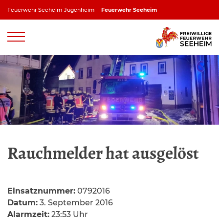
Zum
Feuerwehr Seeheim-Jugenheim
Feuerwehr Seeheim
Inhalt
springen
Feuerwehr Jugenheim
Feuerwehr Ober-Beerbach
Feuerwehr Balkhausen
Feuerwehr Stettbach
Rauchmelder hat ausgelöst
Einsatznummer:
0792016
Datum:
3. September 2016
Alarmzeit:
23:53 Uhr