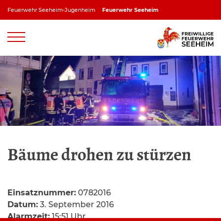
Zum
Feuerwehr Seeheim-Jugenheim
Feuerwehr Seeheim
Inhalt
springen
Feuerwehr Jugenheim
Feuerwehr Ober-Beerbach
Feuerwehr Balkhausen
Feuerwehr Stettbach
Bäume drohen zu stürzen
Einsatznummer:
0782016
Datum:
3. September 2016
Alarmzeit:
15:51 Uhr