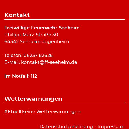
Dauer:
2 Stunden 24 Minuten
Alarmierungsart:
Kontakt
Art:
Hilfeleistung
Einsatzort:
Seeheim, Villastraße
Freiwillige Feuerwehr Seeheim
Mannschaftsstärke:
19
Philipp-März-Straße 30
Fahrzeuge:
ELW (a.D.)
,
HLF 20/16
,
DLK 23/12
64342 Seeheim-Jugenheim
Weitere Kräfte:
Firma Bitsch,
Gemeindebrandinspektor
Telefon: 06257 82626
E-Mail:
kontakt@ff-seeheim.de
Einsatzbericht:
Im Notfall:
112
Mehrere Bäume sind ineinander gefallen und
stützen sich gegenseitig über der Fahrbahn ab.
Wetterwarnungen
Die Feuerwehr beseitige die Bäume mithilfe der
Aktuell keine Wetterwarnungen
Drehleiter und durch die Unterstützung der Firma
Bitsch.
Datenschutzerklärung
Impressum