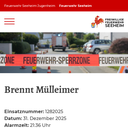
Zum
Feuerwehr Seeheim-Jugenheim
Feuerwehr Seeheim
Inhalt
springen
Feuerwehr Jugenheim
Feuerwehr Ober-Beerbach
Feuerwehr Balkhausen
Feuerwehr Stettbach
Brennt Mülleimer
Einsatznummer:
1282025
Datum:
31. Dezember 2025
Alarmzeit:
21:36 Uhr