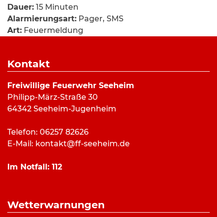
Dauer:
15 Minuten
Alarmierungsart:
Pager, SMS
Art:
Feuermeldung
Einsatzort:
Georg-Kaiser-Platz, Seeheim
Mannschaftsstärke:
8
Kontakt
Fahrzeuge:
ELW
,
HLF 20/16
Weitere Kräfte:
Freiwillige Feuerwehr Seeheim
Philipp-März-Straße 30
64342 Seeheim-Jugenheim
Einsatzbericht:
Telefon: 06257 82626
Die Feuerwehr Seeheim wurde am
E-Mail:
kontakt@ff-seeheim.de
Mittwochabend zu einem brennenden Mülleimer
zum neuen Rathaus alarmiert. Am Mülleimer
Im Notfall:
112
angekommen konnte er mit ein bisschen Wasser
gelöscht werden und die Einsatzkräfte konnten
die Rückfahrt antreten.
Wetterwarnungen