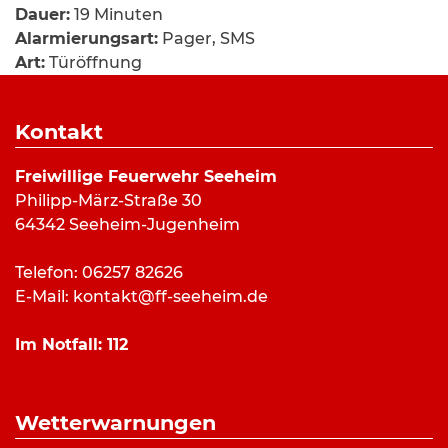
Dauer:
19 Minuten
Alarmierungsart:
Pager, SMS
Art:
Türöffnung
Einsatzort:
Pfungstädter Straße, Seeheim
Mannschaftsstärke:
5
Kontakt
Fahrzeuge:
LF 10/6
Weitere Kräfte:
Polizei, Rettungsdienst
Freiwillige Feuerwehr Seeheim
Philipp-März-Straße 30
64342 Seeheim-Jugenheim
Einsatzbericht:
Telefon: 06257 82626
Die Seeheimer Feuerwehr wurde am
E-Mail:
kontakt@ff-seeheim.de
Dienstagmorgen zu einer dringenden Türöffnung
alarmiert. Die Tür wurde beim Eintreffen des
Im Notfall:
112
Rettungsdienstes selbstständig vom Bewohner
geöffnet, sodass die Einsatzkräfte noch auf der
Anfahrt den Einsatz abbrechen konnten.
Wetterwarnungen