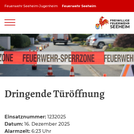
Zum
Feuerwehr Seeheim-Jugenheim
Feuerwehr Seeheim
Inhalt
springen
Feuerwehr Jugenheim
Feuerwehr Ober-Beerbach
Feuerwehr Balkhausen
Feuerwehr Stettbach
Dringende Türöffnung
Einsatznummer:
1232025
Datum:
16. Dezember 2025
Alarmzeit:
6:23 Uhr