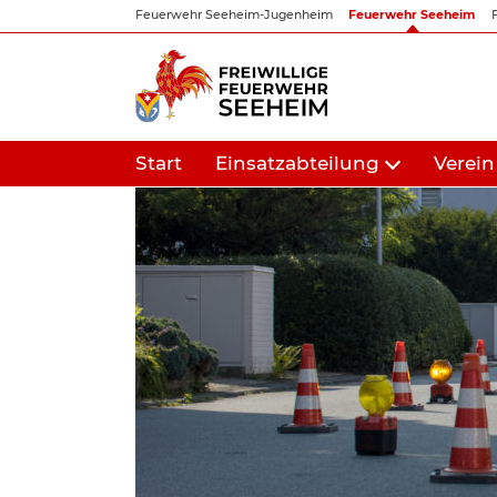
Zum
Feuerwehr Seeheim-Jugenheim
Feuerwehr Seeheim
Inhalt
springen
Start
Einsatzabteilung
Verein