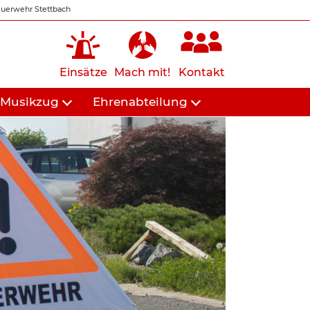
uerwehr Stettbach
Einsätze
Mach mit!
Kontakt
Musikzug
Ehrenabteilung