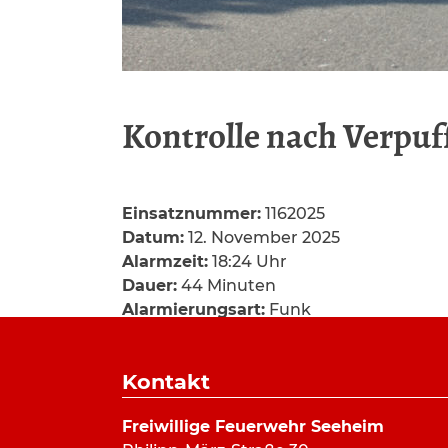
Kontrolle nach Verpu
Einsatznummer:
1162025
Datum:
12. November 2025
Alarmzeit:
18:24 Uhr
Dauer:
44 Minuten
Alarmierungsart:
Funk
Art:
Hilfeleistung
Einsatzort:
Heidelberger Straße, Seehe
Kontakt
Mannschaftsstärke:
6
Fahrzeuge:
ELW
,
LF 10/6
Freiwillige Feuerwehr Seeheim
Weitere Kräfte:
GGEW