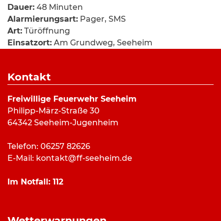
Dauer:
48 Minuten
Alarmierungsart:
Pager, SMS
Art:
Türöffnung
Einsatzort:
Am Grundweg, Seeheim
Mannschaftsstärke:
12
Fahrzeuge:
ELW
,
LF 10/6
,
DLK 23/12
Kontakt
Weitere Kräfte:
Polizei, Rettungsdienst, stellv.
Gemeindebrandinspektor
Freiwillige Feuerwehr Seeheim
Philipp-März-Straße 30
64342 Seeheim-Jugenheim
Einsatzbericht:
Telefon: 06257 82626
Die Seeheimer Feuerwehr wurde am
E-Mail:
kontakt@ff-seeheim.de
Donnerstagabend zu einer dringenden
Türöffnung alarmiert. Die Einsatzkräfte
Im Notfall:
112
verschafften sich Zugang zu der Wohnung und
übergaben die Einsatzstelle an den
Rettungsdienst.
Wetterwarnungen