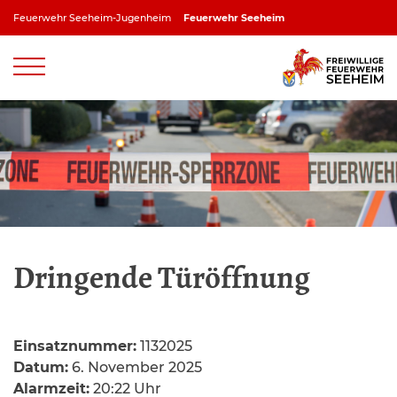
Zum
Feuerwehr Seeheim-Jugenheim
Feuerwehr Seeheim
Inhalt
springen
Feuerwehr Jugenheim
Feuerwehr Ober-Beerbach
Feuerwehr Balkhausen
Feuerwehr Stettbach
Dringende Türöffnung
Einsatznummer:
1132025
Datum:
6. November 2025
Alarmzeit:
20:22 Uhr