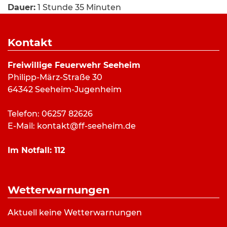
Dauer:
1 Stunde 35 Minuten
Alarmierungsart:
SMS
Art:
Hilfeleistung
Kontakt
Einsatzort:
Sandstraße, Seeheim
Mannschaftsstärke:
3
Freiwillige Feuerwehr Seeheim
Fahrzeuge:
ELW
,
PKW
Philipp-März-Straße 30
Weitere Kräfte:
Rettungsdienst,
64342 Seeheim-Jugenheim
Rettungshubschrauber
Telefon: 06257 82626
E-Mail:
kontakt@ff-seeheim.de
Einsatzbericht:
Im Notfall:
112
Die Einsatzkräfte sicherten am Mittwochmittag die
Landung und den Start eines
Rettungshubschraubers ab.
Wetterwarnungen
Bilderverzeichnis:
Aktuell keine Wetterwarnungen
Symbolbild Hubschrauberlandung mit RTW: