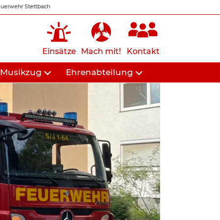
uerwehr Stettbach
Einsätze
Mach mit!
Kontakt
Musikzug
Ehrenabteilung