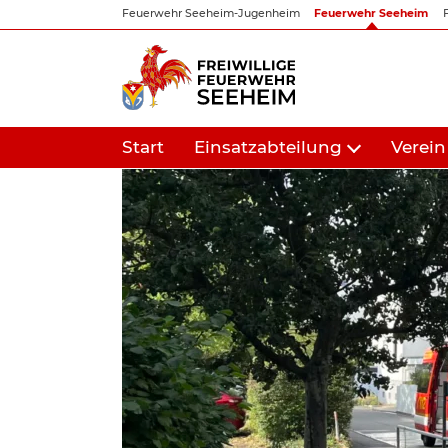
Zum
Feuerwehr Seeheim-Jugenheim
Feuerwehr Seeheim
Inhalt
springen
Start
Einsatzabteilung
Verein