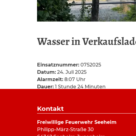
Wasser in Verkaufsla
Einsatznummer:
0752025
Datum:
24. Juli 2025
Alarmzeit:
8:07 Uhr
Dauer:
1 Stunde 24 Minuten
Alarmierungsart:
Pager, SMS
Art:
Hilfeleistung
Kontakt
Einsatzort:
Fliederweg, Seeheim
Mannschaftsstärke:
12
Freiwillige Feuerwehr Seeheim
Fahrzeuge:
ELW
,
HLF 20/16
,
GW-Logisti
Philipp-März-Straße 30
Weitere Kräfte:
Gemeindewerke Seehe