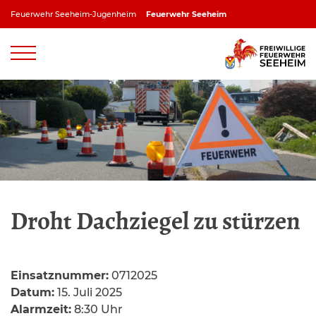
Zum
Feuerwehr Seeheim-Jugenheim
Feuerwehr Seeheim
Inhalt
springen
Feuerwehr Jugenheim
Feuerwehr Ober-Beerbach
Feuerwehr Balkhausen
Feuerwehr Stettbach
Droht Dachziegel zu stürzen
Einsatznummer:
0712025
Datum:
15. Juli 2025
Alarmzeit:
8:30 Uhr