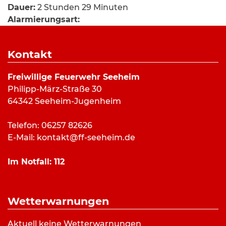
Dauer:
2 Stunden 29 Minuten
Alarmierungsart:
Art:
Hilfeleistung
Einsatzort:
Philipp-März-Straße, Seeheim
Kontakt
Mannschaftsstärke:
2
Fahrzeuge:
DLK 23/12
Freiwillige Feuerwehr Seeheim
Weitere Kräfte:
Philipp-März-Straße 30
64342 Seeheim-Jugenheim
Einsatzbericht:
Telefon: 06257 82626
E-Mail:
kontakt@ff-seeheim.de
Am Dienstagmorgen wurde die Seeheimer Wehr
zu einer kleineren technischen Hilfeleistung
Im Notfall:
112
alarmiert. Die Kräfte sicherten die Objekte und
konnten nach gut zweieinhalb Stunden den
Einsatz beenden.
Wetterwarnungen
Bilderverzeichnis:
Aktuell keine Wetterwarnungen