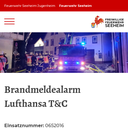
Zum
Feuerwehr Seeheim-Jugenheim
Feuerwehr Seeheim
Inhalt
springen
Feuerwehr Jugenheim
Feuerwehr Ober-Beerbach
Feuerwehr Balkhausen
Feuerwehr Stettbach
Brandmeldealarm
Lufthansa T&C
Einsatznummer:
0652016