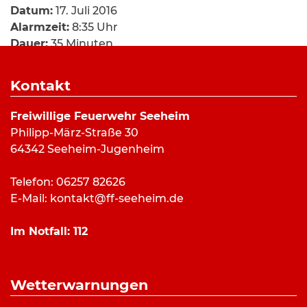
Datum:
17. Juli 2016
Alarmzeit:
8:35 Uhr
Dauer:
35 Minuten
Alarmierungsart:
Art:
BMA-Alarm
Kontakt
Einsatzort:
Lufthansa Seeheim
Mannschaftsstärke:
17
Freiwillige Feuerwehr Seeheim
Fahrzeuge:
ELW (a.D.)
,
HLF 20/16
,
DLK 23/12
Philipp-März-Straße 30
Weitere Kräfte:
Rettungsdienst
64342 Seeheim-Jugenheim
Telefon: 06257 82626
Einsatzbericht:
E-Mail:
kontakt@ff-seeheim.de
Ein verbrannter Toast in einem Toaster innerhalb
Im Notfall:
112
des Frühstücksraums hat die Brandmeldeanlage
im Lufthansa Hotel Seeheim ausgelöst. Beim
Eintreffen der Einsatzkräfte war der Toaster
Wetterwarnungen
bereits vom Stromnetz getrennt.