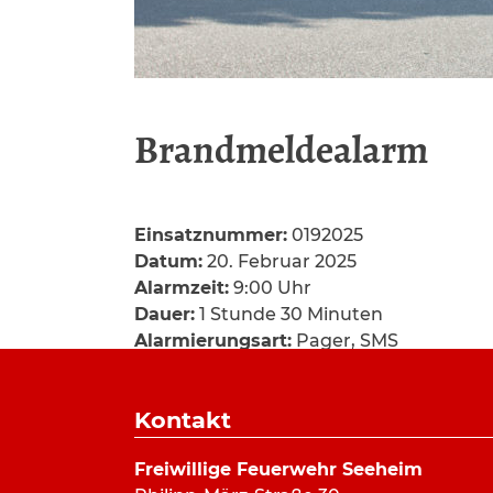
Brandmeldealarm
Einsatznummer:
0192025
Datum:
20. Februar 2025
Alarmzeit:
9:00 Uhr
Dauer:
1 Stunde 30 Minuten
Alarmierungsart:
Pager, SMS
Art:
BMA-Alarm
Einsatzort:
Hauptstraße, Jugenheim
Kontakt
Mannschaftsstärke:
5
Fahrzeuge:
HLF 20/16
,
TLF 24/50
Freiwillige Feuerwehr Seeheim
Weitere Kräfte:
Feuerwehr Jugenheim, 