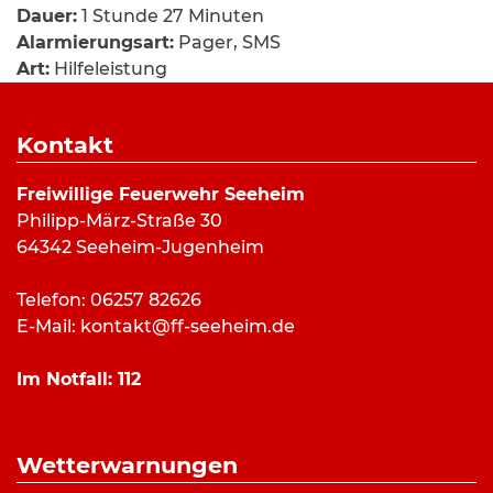
Dauer:
1 Stunde 27 Minuten
Alarmierungsart:
Pager, SMS
Art:
Hilfeleistung
Einsatzort:
Im Sanktwendel, Seeheim
Mannschaftsstärke:
6
Kontakt
Fahrzeuge:
HLF 20/16
Weitere Kräfte:
Freiwillige Feuerwehr Seeheim
Philipp-März-Straße 30
64342 Seeheim-Jugenheim
Einsatzbericht:
Telefon: 06257 82626
Am Montagmorgen wurde die Feuerwehr
E-Mail:
kontakt@ff-seeheim.de
Seeheim zu einer kleineren technischen
Hilfeleistung alarmiert. Die Kräfte pumpten das
Im Notfall:
112
Wasser mit mehren Pumpen und einem
Wassersauger ab und konnten nach gut
eineinhalb Stunden die Rückfahrt antreten.
Wetterwarnungen