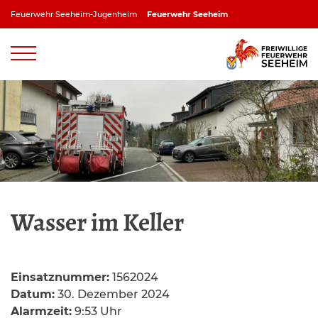
Zum
Feuerwehr Seeheim-Jugenheim
Feuerwehr Seeheim
Inhalt
springen
Feuerwehr Jugenheim
Feuerwehr Ober-Beerbach
Feuerwehr Balkhausen
Feuerwehr Stettbach
Wasser im Keller
Einsatznummer:
1562024
Datum:
30. Dezember 2024
Alarmzeit:
9:53 Uhr