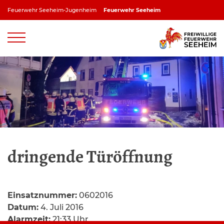
Zum
Feuerwehr Seeheim-Jugenheim
Feuerwehr Seeheim
Inhalt
springen
Feuerwehr Jugenheim
Feuerwehr Ober-Beerbach
Feuerwehr Balkhausen
Feuerwehr Stettbach
dringende Türöffnung
Einsatznummer:
0602016
Datum:
4. Juli 2016
Alarmzeit:
21:33 Uhr