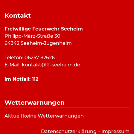
Dauer:
21 Minuten
Alarmierungsart:
Kontakt
Art:
Türöffnung
Einsatzort:
Tannenstraße, Seeheim
Freiwillige Feuerwehr Seeheim
Mannschaftsstärke:
22
Philipp-März-Straße 30
Fahrzeuge:
ELW (a.D.)
,
LF 10/6
,
DLK 23/12
,
RW
64342 Seeheim-Jugenheim
Weitere Kräfte:
Gemeindebrandinspektor, Polizei,
Rettungsdienst
Telefon: 06257 82626
E-Mail:
kontakt@ff-seeheim.de
Einsatzbericht:
Im Notfall:
112
Die Feuerwehr wurde zur Unterstützung des
Rettungsdienstes alarmiert um eine Tür zu einer
Wetterwarnungen
Wohnung zu öffnen in welcher der Bewohner
nicht reagierte. Beim Eintreffen der
Aktuell keine Wetterwarnungen
Rettungskräften wurde die Tür bereits durch eine
Person mit Schlüssel geöffnet.
Datenschutzerklärung
Impressum