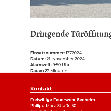
Dringende Türöffnun
Einsatznummer:
1372024
Datum:
21. November 2024
Alarmzeit:
9:50 Uhr
Dauer:
22 Minuten
Alarmierungsart:
Pager, SMS
Art:
Türöffnung
Kontakt
Einsatzort:
Frankensteiner Straße, Mal
Mannschaftsstärke:
14
Freiwillige Feuerwehr Seeheim
Fahrzeuge:
ELW
,
LF 10/6
,
DLK 23/12
Philipp-März-Straße 30
Weitere Kräfte:
Polizei, Rettungsdienst