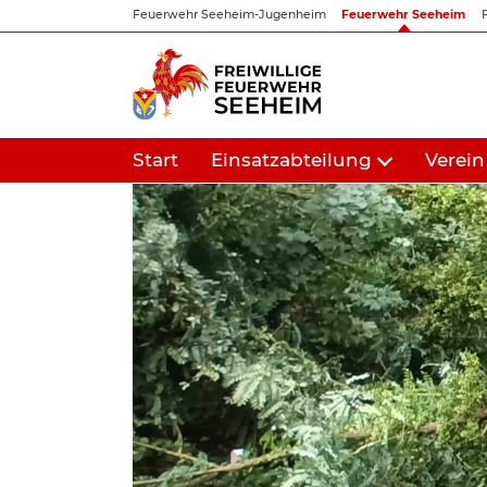
Zum
Feuerwehr Seeheim-Jugenheim
Feuerwehr Seeheim
Inhalt
springen
Start
Einsatzabteilung
Verein