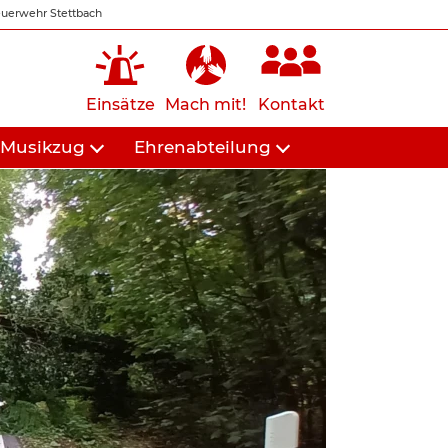
uerwehr Stettbach
Einsätze
Mach mit!
Kontakt
Musikzug
Ehrenabteilung