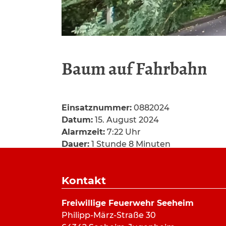
Baum auf Fahrbahn
Einsatznummer:
0882024
Datum:
15. August 2024
Alarmzeit:
7:22 Uhr
Dauer:
1 Stunde 8 Minuten
Alarmierungsart:
Pager, SMS
Art:
Hilfeleistung
Kontakt
Einsatzort:
Lufthansaring, Seeheim
Mannschaftsstärke:
4
Freiwillige Feuerwehr Seeheim
Fahrzeuge:
HLF 20/16
Philipp-März-Straße 30
Weitere Kräfte: