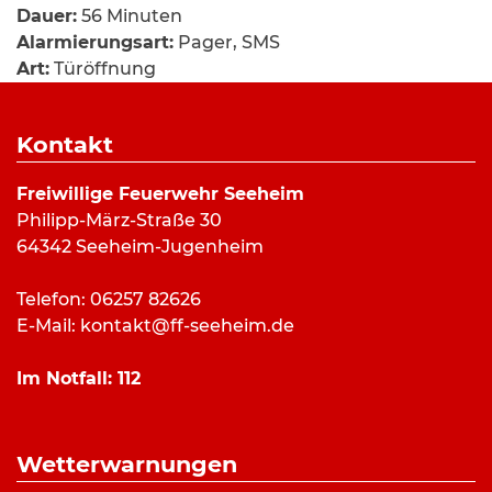
Dauer:
56 Minuten
Alarmierungsart:
Pager, SMS
Art:
Türöffnung
Einsatzort:
Bleichweg, Malchen
Mannschaftsstärke:
6
Kontakt
Fahrzeuge:
ELW
,
LF 10/6
Weitere Kräfte:
Polizei, Rettungsdienst, stellv.
Freiwillige Feuerwehr Seeheim
Gemeindebrandinspektor
Philipp-März-Straße 30
64342 Seeheim-Jugenheim
Einsatzbericht:
Telefon: 06257 82626
E-Mail:
kontakt@ff-seeheim.de
Am Freitagmittag wurde die Feuerwehr Seeheim
zu einer dringenden Türöffnung alarmiert. Die
Im Notfall:
112
Einsatzkräfte verschafften sich Zugang zu dem
Gebäude und übergaben die Einsatzstelle an den
Rettungsdienst.
Wetterwarnungen