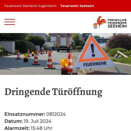
Zum
Feuerwehr Seeheim-Jugenheim
Feuerwehr Seeheim
Inhalt
springen
Feuerwehr Jugenheim
Feuerwehr Ober-Beerbach
Feuerwehr Balkhausen
Feuerwehr Stettbach
Dringende Türöffnung
Einsatznummer:
0812024
Datum:
19. Juli 2024
Alarmzeit:
15:48 Uhr