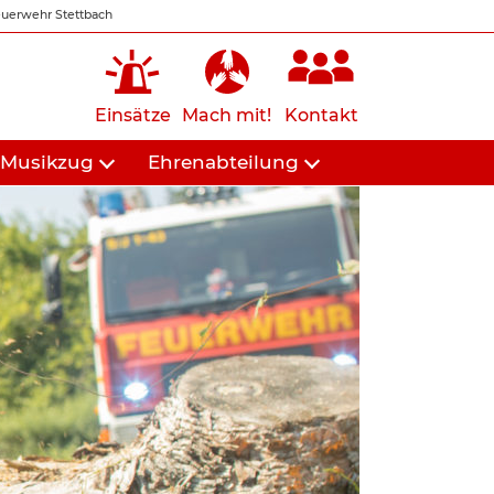
uerwehr Stettbach
Einsätze
Mach mit!
Kontakt
Musikzug
Ehrenabteilung