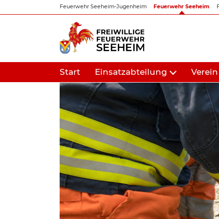
Zum
Feuerwehr Seeheim-Jugenheim
Feuerwehr Seeheim
Inhalt
springen
Start
Einsatzabteilung
Verein