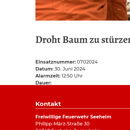
Droht Baum zu stürze
Einsatznummer:
0702024
Datum:
30. Juni 2024
Alarmzeit:
12:50 Uhr
Dauer:
Alarmierungsart:
Pager, SMS
Art:
Hilfeleistung
Kontakt
Einsatzort:
Stettbacher Tal, Jugenheim
Mannschaftsstärke:
6
Freiwillige Feuerwehr Seeheim
Fahrzeuge:
ELW
,
DLK 23/12
Philipp-März-Straße 30
Weitere Kräfte:
stellv. Gemeindebrandi