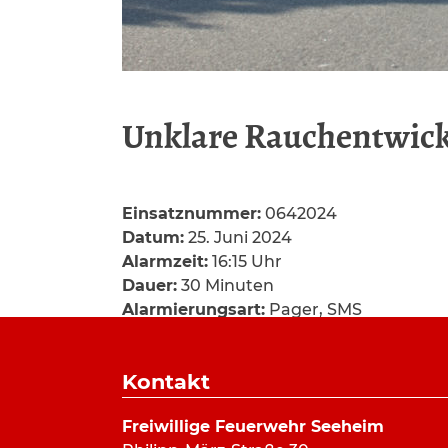
Unklare Rauchentwic
Einsatznummer:
0642024
Datum:
25. Juni 2024
Alarmzeit:
16:15 Uhr
Dauer:
30 Minuten
Alarmierungsart:
Pager, SMS
Art:
Feuermeldung
Einsatzort:
L3303, Seeheim
Kontakt
Mannschaftsstärke:
12
Fahrzeuge:
ELW
,
HLF 20/16
,
TLF 24/50
Freiwillige Feuerwehr Seeheim
Weitere Kräfte:
Gemeindebrandinspektor