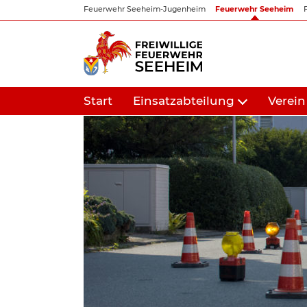
Zum
Feuerwehr Seeheim-Jugenheim
Feuerwehr Seeheim
Inhalt
springen
Start
Einsatzabteilung
Verein