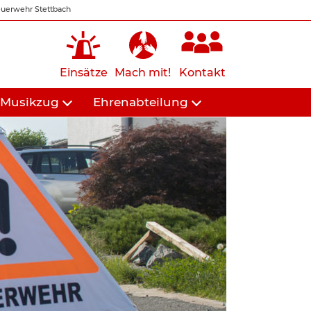
uerwehr Stettbach
Einsätze
Mach mit!
Kontakt
Musikzug
Ehrenabteilung