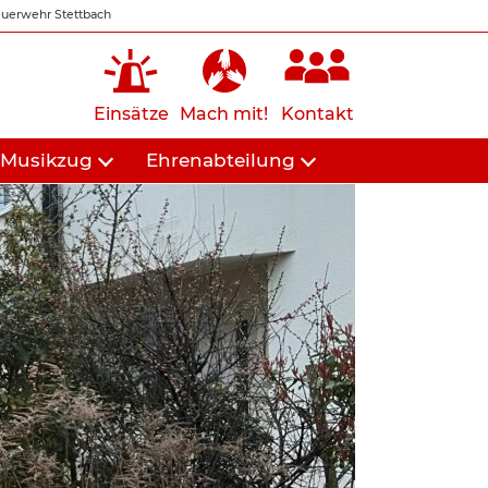
uerwehr Stettbach
Einsätze
Mach mit!
Kontakt
Musikzug
Ehrenabteilung