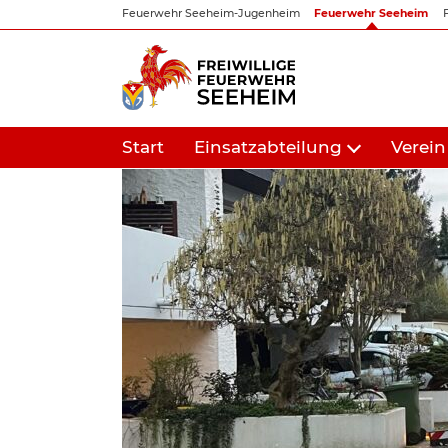
Zum
Feuerwehr Seeheim-Jugenheim
Feuerwehr Seeheim
Inhalt
springen
Start
Einsatzabteilung
Verein