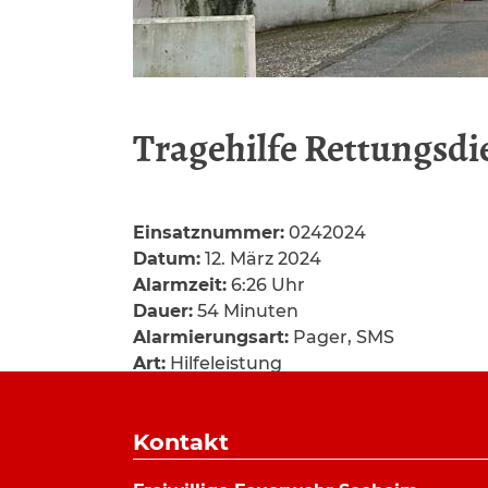
Tragehilfe Rettungsdi
Einsatznummer:
0242024
Datum:
12. März 2024
Alarmzeit:
6:26 Uhr
Dauer:
54 Minuten
Alarmierungsart:
Pager, SMS
Art:
Hilfeleistung
Einsatzort:
Im Güldenen Wingert, Seeh
Mannschaftsstärke:
10
Kontakt
Fahrzeuge:
ELW
,
LF 10/6
,
DLK 23/12
Weitere Kräfte:
Rettungsdienst