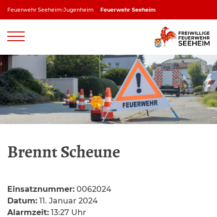
Zum
Feuerwehr Seeheim-Jugenheim
Feuerwehr Seeheim
Inhalt
springen
Feuerwehr Jugenheim
Feuerwehr Ober-Beerbach
Feuerwehr Balkhausen
Feuerwehr Stettbach
Brennt Scheune
Einsatznummer:
0062024
Datum:
11. Januar 2024
Alarmzeit:
13:27 Uhr