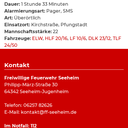
Dauer:
1 Stunde 33 Minuten
Alarmierungsart:
Pager, SMS
Art:
Überörtlich
Einsatzort:
Kirchstraße, Pfungstadt
Mannschaftsstärke:
22
Fahrzeuge:
ELW
,
HLF 20/16
,
LF 10/6
,
DLK 23/12
,
TLF
24/50
Weitere Kräfte:
Brandschutzaufsichtsdienst DA-DI,
Feuerwehr Pfungstadt, Feuerwehr Pfungstadt-
Kontakt
West, Polizei, Rettungsdienst
Freiwillige Feuerwehr Seeheim
Philipp-März-Straße 30
Einsatzbericht:
64342 Seeheim-Jugenheim
Am Donnerstagnachmittag wurde die Feuerwehr
Telefon: 06257 82626
Seeheim zur Unterstützung der Kameraden aus
E-Mail:
kontakt@ff-seeheim.de
Pfungstadt zu einem Scheunenbrand alarmiert.
Die Seeheimer Kräfte unterstützen mit einem
Im Notfall:
112