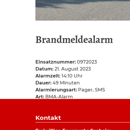
Brandmeldealarm
Einsatznummer:
0972023
Datum:
21. August 2023
Alarmzeit:
14:10 Uhr
Dauer:
49 Minuten
Alarmierungsart:
Pager, SMS
Art:
BMA-Alarm
Einsatzort:
Lufthansaring, Seeheim
Mannschaftsstärke:
11
Kontakt
Fahrzeuge:
ELW
,
HLF 20/16
Weitere Kräfte:
Rettungsdienst