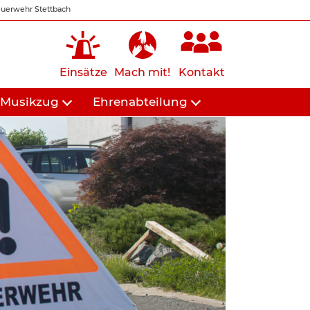
uerwehr Stettbach
Einsätze
Mach mit!
Kontakt
Musikzug
Ehrenabteilung