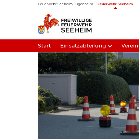
Zum
Feuerwehr Seeheim-Jugenheim
Feuerwehr Seeheim
Inhalt
springen
Start
Einsatzabteilung
Verein