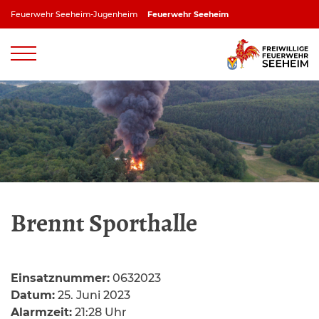
Zum
Feuerwehr Seeheim-Jugenheim
Feuerwehr Seeheim
Inhalt
springen
Feuerwehr Jugenheim
Feuerwehr Ober-Beerbach
Feuerwehr Balkhausen
Feuerwehr Stettbach
Brennt Sporthalle
Einsatznummer:
0632023
Datum:
25. Juni 2023
Alarmzeit:
21:28 Uhr